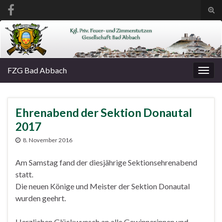
Suc
ums
Search for:
FZG Bad Abbach
Navi
umsc
Ehrenabend der Sektion Donautal
2017
8. November 2016
Am Samstag fand der diesjährige Sektionsehrenabend
statt.
Die neuen Könige und Meister der Sektion Donautal
wurden geehrt.
Herzlichen Glückwunsch an alle Gewinnerinnen und