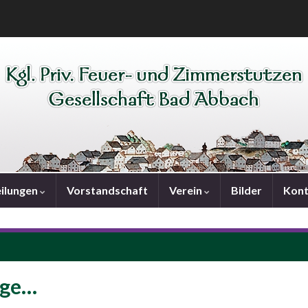
ilungen
Vorstandschaft
Verein
Bilder
Kont
nge…