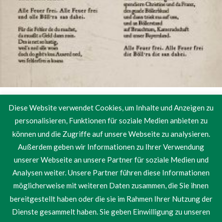
Lyrisches
Diese Website verwendet Cookies, um Inhalte und Anzeigen zu
personalisieren, Funktionen für soziale Medien anbieten zu
Auf dieser Seite finden Sie neben dem Bad Abbacher Böllerlied
können und die Zugriffe auf unsere Webseite zu analysieren.
lyrische Beobachtungen unseres Schützenbruders Franz
Außerdem geben wir Informationen zu Ihrer Verwendung
Heselberger zu verschiedenen Anlässen, Festen und Feiern. Der
Kranz hängt schief Beobachtungen von Franz Heselberger am 1.
unserer Webseite an unsere Partner für soziale Medien und
Mai 2012 die dazu führten, dass der Maibaum zwar erfolgreich
Analysen weiter. Unsere Partner führen diese Informationen
aufgerichtet wurde, jeoch infolge einer Unachtsamkeit die
möglicherweise mit weiteren Daten zusammen, die Sie ihnen
Ortsmitte mit …
bereitgestellt haben oder die sie im Rahmen Ihrer Nutzung der
Dienste gesammelt haben. Sie geben Einwilligung zu unseren