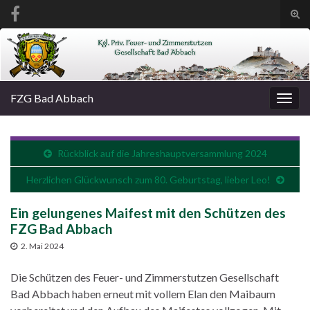
Suc
ums
Search for:
FZG Bad Abbach
Navi
umsc
Rückblick auf die Jahreshauptversammlung 2024
Herzlichen Glückwunsch zum 80. Geburtstag, lieber Leo!
Ein gelungenes Maifest mit den Schützen des
FZG Bad Abbach
2. Mai 2024
Die Schützen des Feuer- und Zimmerstutzen Gesellschaft
Bad Abbach haben erneut mit vollem Elan den Maibaum