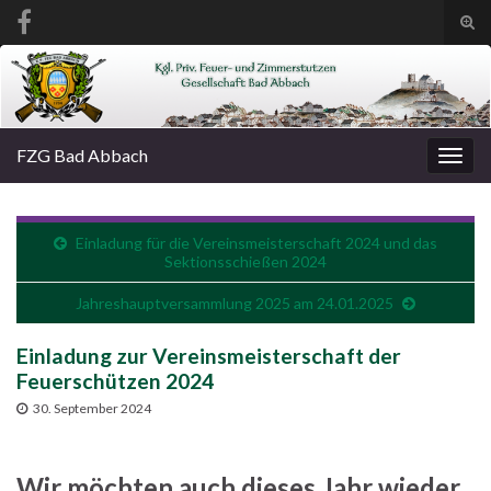
Suc
ums
Search for:
FZG Bad Abbach
Navi
umsc
Einladung für die Vereinsmeisterschaft 2024 und das
Sektionsschießen 2024
Jahreshauptversammlung 2025 am 24.01.2025
Einladung zur Vereinsmeisterschaft der
Feuerschützen 2024
30. September 2024
Wir möchten auch dieses Jahr wieder